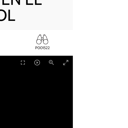
OL
P001522