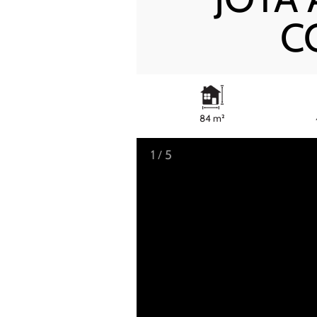
C
84 m²
1
/
5