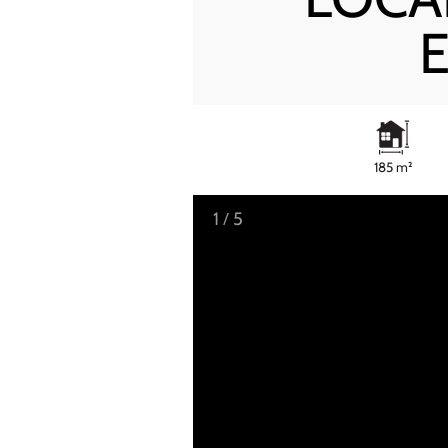
185 m²
1
/
5