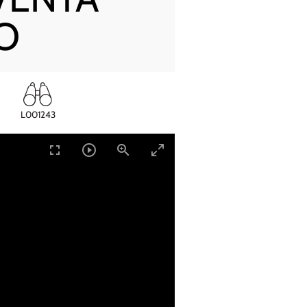
O
L001243