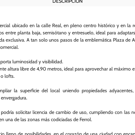
DESCRIPCIÓN
rcial ubicado en la calle Real, en pleno centro histórico y en la r
dos entre planta baja, semisótano y entresuelo, ideal para adaptar
nda exclusiva. A tan solo unos pasos de la emblemática Plaza de 
comercial.
orta luminosidad y visibilidad.
e altura libre de 4,90 metros, ideal para aprovechar al máximo el 
 lofts.
mpliar la superficie del local uniendo propiedades adyacentes
 envergadura.
podría solicitar licencia de cambio de uso, cumpliendo con las n
 en una de las zonas más codiciadas de Ferrol.
io lleno de posibilidades, en el corazón de una ciudad con encan